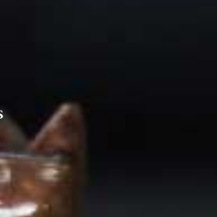
s
a dolor.