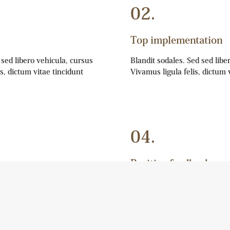
02.
Top implementation
 sed libero vehicula, cursus
Blandit sodales. Sed sed liber
is, dictum vitae tincidunt
Vivamus ligula felis, dictum 
04.
Positive feedback
rsus leo eget, tincidunt
Lorem enim sodales. Sed sed 
sa ac, tincidunt orci.
felis, dictum vitae massa.