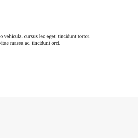
o vehicula, cursus leo eget, tincidunt tortor.
vitae massa ac, tincidunt orci.
libero vehicula tincidunt tortor. Vivamus