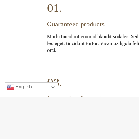
01.
Guaranteed products
Morbi tincidunt enim id blandit sodales. Sed
leo eget, tincidunt tortor. Vivamus ligula fel
orci.
03.
English
International experience
Bblandit sodales. Sed sed libero vehicula, cu
tortor. Vivamus ligula felis, dictum vitae mas