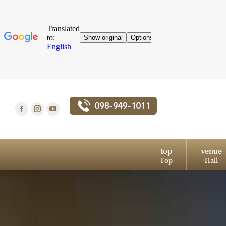
top
venue
Top
Hall