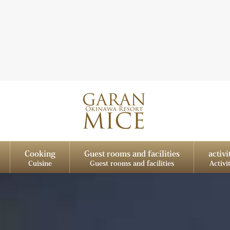
Cooking
Guest rooms and facilities
activi
Cuisine
Guest rooms and facilities
Activi