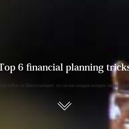
Top 6 financial planning trick
rom tellus in libero semper, et cursus magna semper amet magn